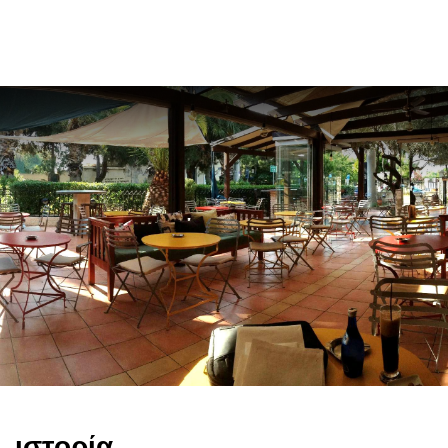
en
ιστορία