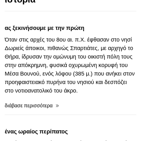
ας ξεκινήσουμε με την πρώτη
Όταν στις αρχές του 8ου αι. π.Χ. έφθασαν στο νησί
Δωριείς άποικοι, πιθανώς Σπαρτιάτες, με αρχηγό το
Θήρα, ίδρυσαν την ομώνυμη του οικιστή πόλη τους
στην απόκρημνη, φυσικά οχυρωμένη κορυφή του
Μέσα Βουνού, ενός λόφου (385 μ.) που ανήκει στον
προηφαιστειακό πυρήνα του νησιού και δεσπόζει
στο νοτιοανατολικό του άκρο.
διάβασε περισσότερα
ένας ωραίος περίπατος
Η πόλη της Ελευσίνας προσφέρεται για ένα ωραίο
περίπατο, όπου θα μπορούσαμε να δούμε ορισμένα
ακόμη μνημεία με ενδιαφέρον για τον