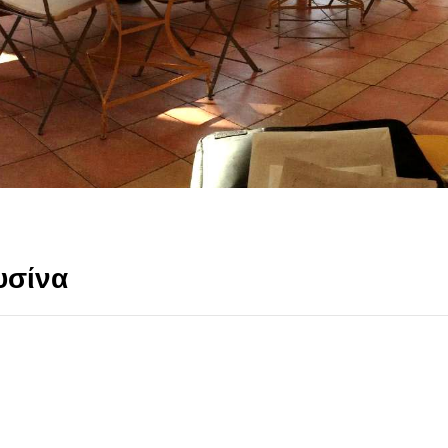
υσίνα